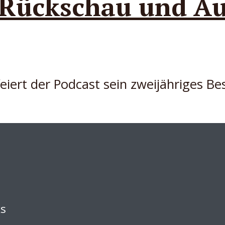
– Rückschau und Au
iert der Podcast sein zweijähriges Be
ks