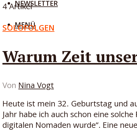
NEWSLETTER
4 Artikel
MENÜ
SOLOFOLGEN
Warum Zeit unser 
Von
Nina Vogt
Heute ist mein 32. Geburtstag und a
Jahr habe ich auch schon eine solch
digitalen Nomaden wurde“. Eine neue.