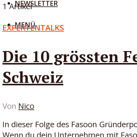
NEWSLETTER
1 Artikel
MENÜ
EXPERTENTALKS
Die 10 grössten F
Schweiz
Von
Nico
In dieser Folge des Fasoon Gründerpo
Wenn du dein Unternehmen mit Fasoon 