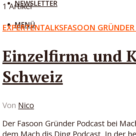
NEWSLETTER
1 Artikel
MENÜ
EXPERTENTALKS
FASOON GRÜNDER
Einzelfirma und K
Schweiz
Von
Nico
Der Fasoon Gründer Podcast bei Mach
dem Mach dis Ding Podcast. In der h