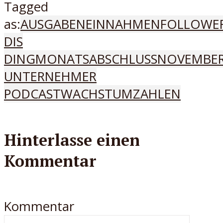
Tagged
as:
AUSGABEN
EINNAHMEN
FOLLOWE
DIS
DING
MONATSABSCHLUSS
NOVEMBE
UNTERNEHMER
PODCAST
WACHSTUM
ZAHLEN
Hinterlasse einen
Kommentar
Kommentar