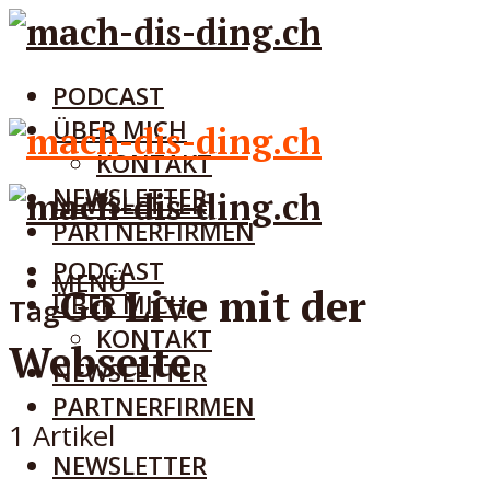
PODCAST
ÜBER MICH
KONTAKT
NEWSLETTER
NEWSLETTER
PARTNERFIRMEN
PODCAST
MENÜ
Go Live mit der
ÜBER MICH
Tag
KONTAKT
Webseite
NEWSLETTER
PARTNERFIRMEN
1 Artikel
NEWSLETTER