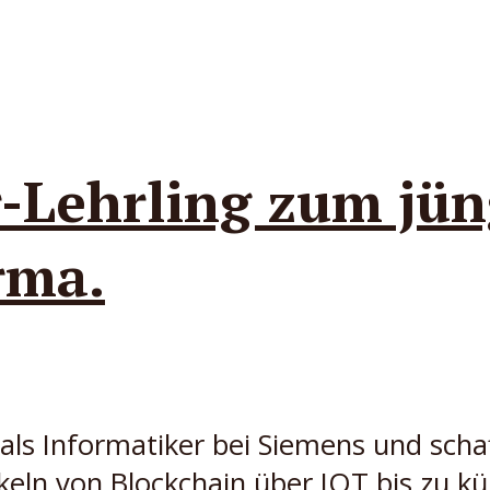
-Lehrling zum jün
rma.
als Informatiker bei Siemens und scha
eln von Blockchain über IOT bis zu kü