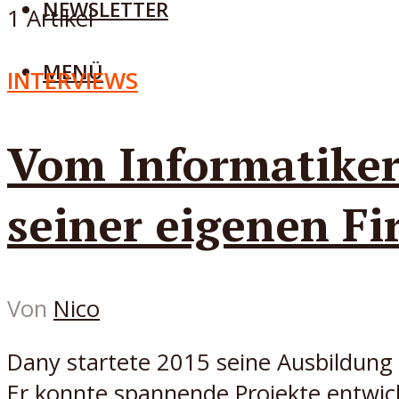
NEWSLETTER
1 Artikel
MENÜ
INTERVIEWS
Vom Informatiker
seiner eigenen Fi
Von
Nico
Dany startete 2015 seine Ausbildung 
Er konnte spannende Projekte entwick