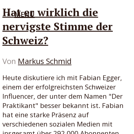
Hat er wirklich die
MENÜ
nervigste Stimme der
Schweiz?
Von
Markus Schmid
Heute diskutiere ich mit Fabian Egger,
einem der erfolgreichsten Schweizer
Influencer, der unter dem Namen "Der
Praktikant" besser bekannt ist. Fabian
hat eine starke Präsenz auf
verschiedenen sozialen Medien mit
insgesamt über 292.000 Abonnenten...