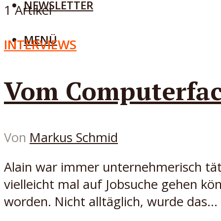
NEWSLETTER
1 Artikel
MENÜ
INTERVIEWS
Vom Computerfa
Von
Markus Schmid
Alain war immer unternehmerisch tät
vielleicht mal auf Jobsuche gehen k
worden. Nicht alltäglich, wurde das...