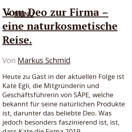
Vom Deo zur Firma –
MENÜ
eine naturkosmetische
Reise.
Von
Markus Schmid
Heute zu Gast in der aktuellen Folge ist
Kate Egli, die Mitgründerin und
Geschäftsführerin von SÅPE, welche
bekannt für seine natürlichen Produkte
ist, darunter das beliebte Deo. Was
jedoch besonders faszinierend ist, ist,
dass Kate die Firma 2019...