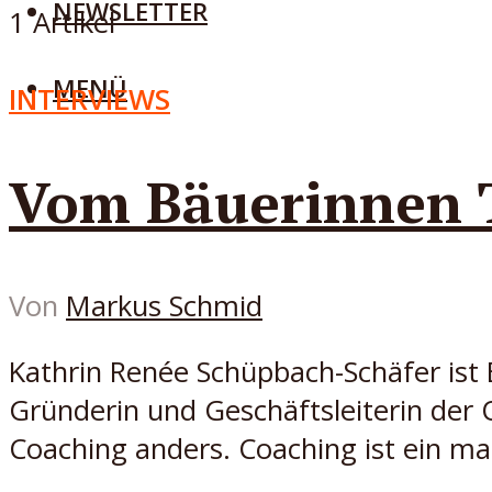
NEWSLETTER
1 Artikel
MENÜ
INTERVIEWS
Vom Bäuerinnen 
Von
Markus Schmid
Kathrin Renée Schüpbach-Schäfer ist 
Gründerin und Geschäftsleiterin de
Coaching anders. Coaching ist ein ma