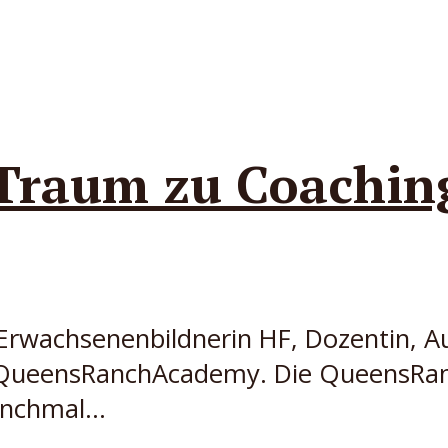
Traum zu Coaching
Erwachsenenbildnerin HF, Dozentin, Au
r QueensRanchAcademy. Die QueensRa
nchmal...