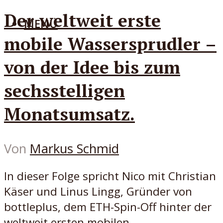
Der weltweit erste
MENÜ
mobile Wassersprudler –
von der Idee bis zum
sechsstelligen
Monatsumsatz.
Von
Markus Schmid
In dieser Folge spricht Nico mit Christian
Käser und Linus Lingg, Gründer von
bottleplus, dem ETH-Spin-Off hinter der
weltweit ersten mobilen