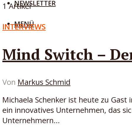
NEWSLETTER
1 Artikel
MENÜ
INTERVIEWS
Mind Switch – De
Von
Markus Schmid
Michaela Schenker ist heute zu Gast i
ein innovatives Unternehmen, das sich
Unternehmern...