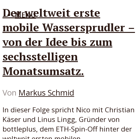
Der weltweit erste
MENÜ
mobile Wassersprudler –
von der Idee bis zum
sechsstelligen
Monatsumsatz.
Von
Markus Schmid
In dieser Folge spricht Nico mit Christian
Käser und Linus Lingg, Gründer von
bottleplus, dem ETH-Spin-Off hinter der
weltweit ersten mobilen