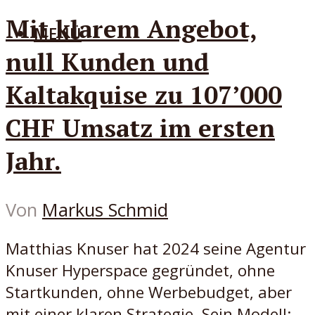
Mit klarem Angebot,
MENÜ
null Kunden und
Kaltakquise zu 107’000
CHF Umsatz im ersten
Jahr.
Von
Markus Schmid
Matthias Knuser hat 2024 seine Agentur
Knuser Hyperspace gegründet, ohne
Startkunden, ohne Werbebudget, aber
mit einer klaren Strategie. Sein Modell: