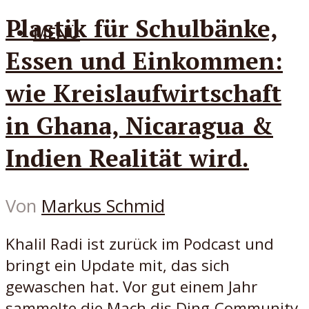
Plastik für Schulbänke,
MENÜ
Essen und Einkommen:
wie Kreislaufwirtschaft
in Ghana, Nicaragua &
Indien Realität wird.
Von
Markus Schmid
Khalil Radi ist zurück im Podcast und
bringt ein Update mit, das sich
gewaschen hat. Vor gut einem Jahr
sammelte die Mach dis Ding-Community