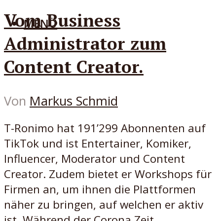
Vom Business
MENÜ
Administrator zum
Content Creator.
Von
Markus Schmid
T-Ronimo hat 191’299 Abonnenten auf
TikTok und ist Entertainer, Komiker,
Influencer, Moderator und Content
Creator. Zudem bietet er Workshops für
Firmen an, um ihnen die Plattformen
näher zu bringen, auf welchen er aktiv
ist. Während der Corona Zeit...