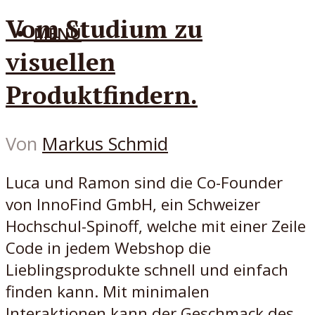
Vom Studium zu
MENÜ
visuellen
Produktfindern.
Von
Markus Schmid
Luca und Ramon sind die Co-Founder
von InnoFind GmbH, ein Schweizer
Hochschul-Spinoff, welche mit einer Zeile
Code in jedem Webshop die
Lieblingsprodukte schnell und einfach
finden kann. Mit minimalen
Interaktionen kann der Geschmack des