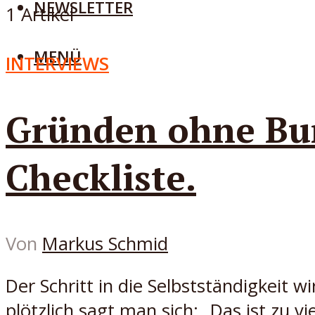
NEWSLETTER
1 Artikel
MENÜ
INTERVIEWS
Gründen ohne Bur
Checkliste.
Von
Markus Schmid
Der Schritt in die Selbstständigkeit wi
plötzlich sagt man sich: „Das ist zu vi