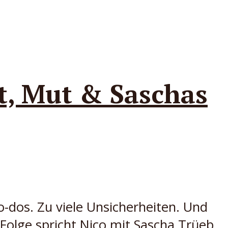
t, Mut & Saschas
 To-dos. Zu viele Unsicherheiten. Und
er Folge spricht Nico mit Sascha Trüeb