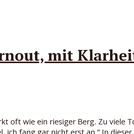
nout, mit Klarhei
rkt oft wie ein riesiger Berg. Zu viele
el, ich fang gar nicht erst an.“ In dies