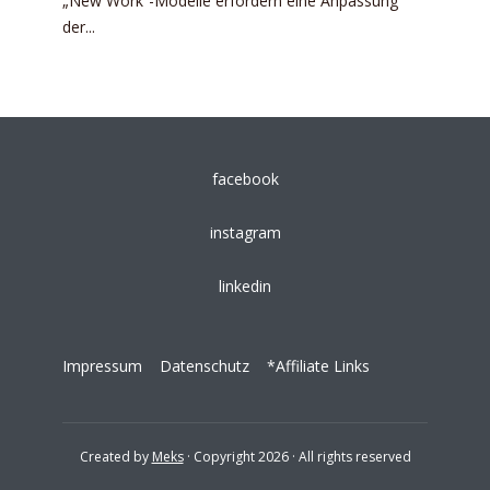
„New Work“-Modelle erfordern eine Anpassung
der...
facebook
instagram
linkedin
Impressum
Datenschutz
*Affiliate Links
Created by
Meks
· Copyright 2026 · All rights reserved