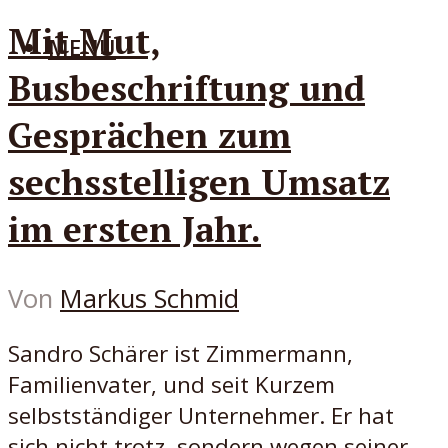
Mit Mut,
MENÜ
Busbeschriftung und
Gesprächen zum
sechsstelligen Umsatz
im ersten Jahr.
Von
Markus Schmid
Sandro Schärer ist Zimmermann,
Familienvater, und seit Kurzem
selbstständiger Unternehmer. Er hat
sich nicht trotz, sondern wegen seiner