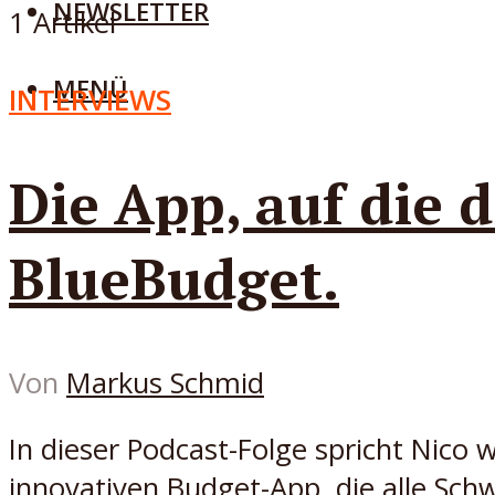
NEWSLETTER
1 Artikel
MENÜ
INTERVIEWS
Die App, auf die 
BlueBudget.
Von
Markus Schmid
In dieser Podcast-Folge spricht Nico
innovativen Budget-App, die alle Schw