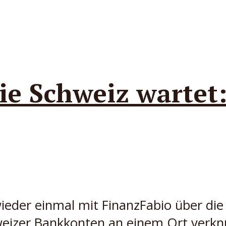
die Schweiz wartet:
 wieder einmal mit FinanzFabio über di
eizer Bankkonten an einem Ort verknüp