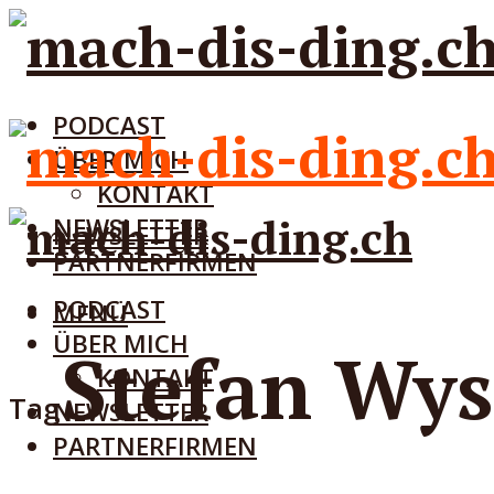
PODCAST
ÜBER MICH
KONTAKT
NEWSLETTER
NEWSLETTER
PARTNERFIRMEN
PODCAST
MENÜ
ÜBER MICH
Stefan Wys
KONTAKT
Tag
NEWSLETTER
PARTNERFIRMEN