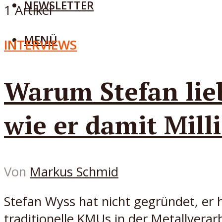
NEWSLETTER
1 Artikel
MENÜ
INTERVIEWS
Warum Stefan lieb
wie er damit Mill
Von
Markus Schmid
Stefan Wyss hat nicht gegründet, er 
traditionelle KMUs in der Metallverarb