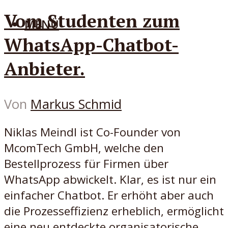
Vom Studenten zum
MENÜ
WhatsApp-Chatbot-
Anbieter.
Von
Markus Schmid
Niklas Meindl ist Co-Founder von
McomTech GmbH, welche den
Bestellprozess für Firmen über
WhatsApp abwickelt. Klar, es ist nur ein
einfacher Chatbot. Er erhöht aber auch
die Prozesseffizienz erheblich, ermöglicht
eine neu entdeckte organisatorische...