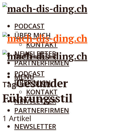
PODCAST
ÜBER MICH
KONTAKT
NEWSLETTER
NEWSLETTER
PARTNERFIRMEN
PODCAST
MENÜ
Gesunder
ÜBER MICH
Tag
KONTAKT
Führungsstil
NEWSLETTER
PARTNERFIRMEN
1 Artikel
NEWSLETTER