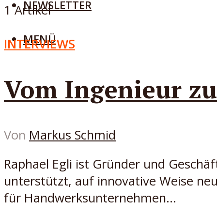
NEWSLETTER
1 Artikel
MENÜ
INTERVIEWS
Vom Ingenieur zu
Von
Markus Schmid
Raphael Egli ist Gründer und Geschäft
unterstützt, auf innovative Weise ne
für Handwerksunternehmen...