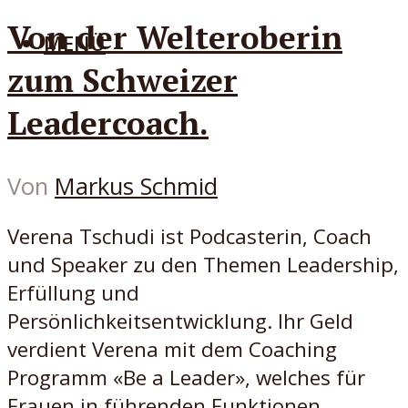
Von der Welteroberin
MENÜ
zum Schweizer
Leadercoach.
Von
Markus Schmid
Verena Tschudi ist Podcasterin, Coach
und Speaker zu den Themen Leadership,
Erfüllung und
Persönlichkeitsentwicklung. Ihr Geld
verdient Verena mit dem Coaching
Programm «Be a Leader», welches für
Frauen in führenden Funktionen