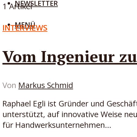
NEWSLETTER
1 Artikel
MENÜ
INTERVIEWS
Vom Ingenieur zu
Von
Markus Schmid
Raphael Egli ist Gründer und Geschäft
unterstützt, auf innovative Weise ne
für Handwerksunternehmen...