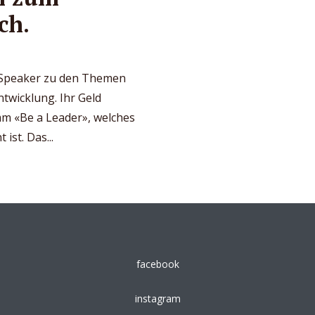
ch.
d Speaker zu den Themen
twicklung. Ihr Geld
m «Be a Leader», welches
ist. Das...
facebook
instagram