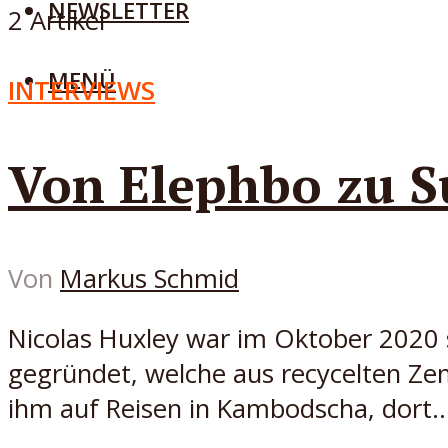
NEWSLETTER
2 Artikel
MENÜ
INTERVIEWS
Von Elephbo zu S
Von
Markus Schmid
Nicolas Huxley war im Oktober 2020 s
gegründet, welche aus recycelten Ze
ihm auf Reisen in Kambodscha, dort..