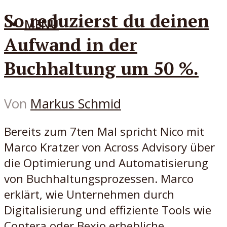
So reduzierst du deinen
MENÜ
Aufwand in der
Buchhaltung um 50 %.
Von
Markus Schmid
Bereits zum 7ten Mal spricht Nico mit
Marco Kratzer von Across Advisory über
die Optimierung und Automatisierung
von Buchhaltungsprozessen. Marco
erklärt, wie Unternehmen durch
Digitalisierung und effiziente Tools wie
Contera oder Bexio erhebliche...