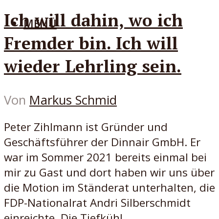
Ich will dahin, wo ich
MENÜ
Fremder bin. Ich will
wieder Lehrling sein.
Von
Markus Schmid
Peter Zihlmann ist Gründer und
Geschäftsführer der Dinnair GmbH. Er
war im Sommer 2021 bereits einmal bei
mir zu Gast und dort haben wir uns über
die Motion im Ständerat unterhalten, die
FDP-Nationalrat Andri Silberschmidt
einreichte. Die Tiefkühl...