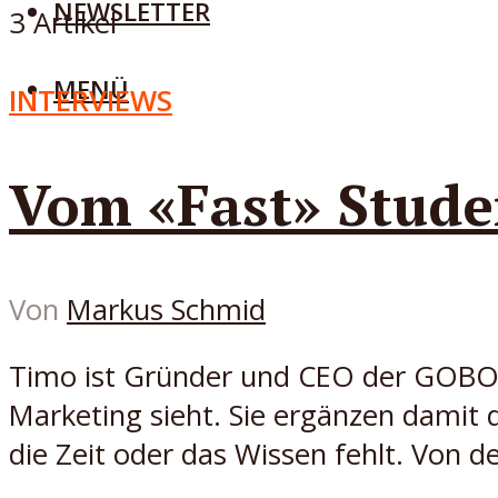
NEWSLETTER
3 Artikel
MENÜ
INTERVIEWS
Vom «Fast» Stude
Von
Markus Schmid
Timo ist Gründer und CEO der GOBOX 
Marketing sieht. Sie ergänzen damit
die Zeit oder das Wissen fehlt. Von de