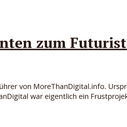
nten zum Futurist
hrer von MoreThanDigital.info. Ursprün
Digital war eigentlich ein Frustproje