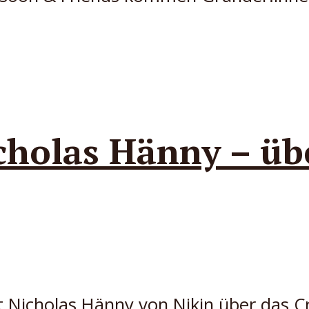
cholas Hänny – übe
it Nicholas Hänny von Nikin über das C