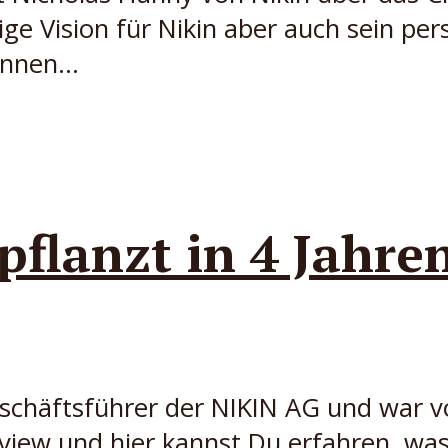
ge Vision für Nikin aber auch sein p
nnen...
flanzt in 4 Jahre
schäftsführer der NIKIN AG und war v
erview und hier kannst Du erfahren, w