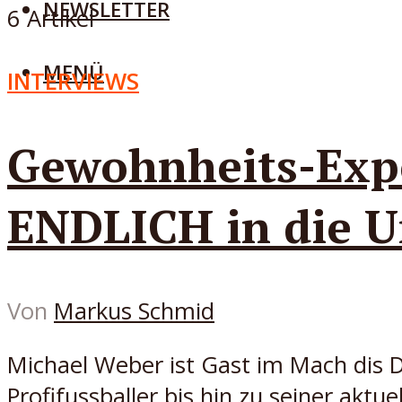
NEWSLETTER
6 Artikel
MENÜ
INTERVIEWS
Gewohnheits-Exp
ENDLICH in die 
Von
Markus Schmid
Michael Weber ist Gast im Mach dis 
Profifussballer bis hin zu seiner aktu