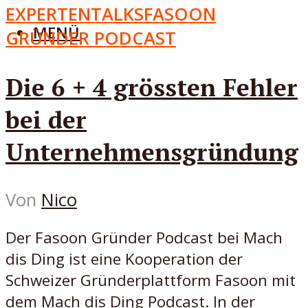
EXPERTENTALKS
FASOON
MENÜ
GRÜNDER PODCAST
Die 6 + 4 grössten Fehler
bei der
Unternehmensgründung
Von
Nico
Der Fasoon Gründer Podcast bei Mach
dis Ding ist eine Kooperation der
Schweizer Gründerplattform Fasoon mit
dem Mach dis Ding Podcast. In der