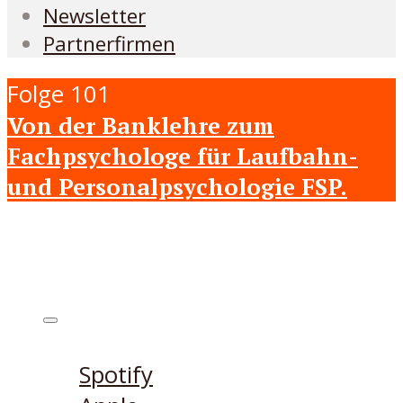
Newsletter
Partnerfirmen
Folge 101
Von der Banklehre zum
Fachpsychologe für Laufbahn-
und Personalpsychologie FSP.
Höre den Podcast hier
Spotify