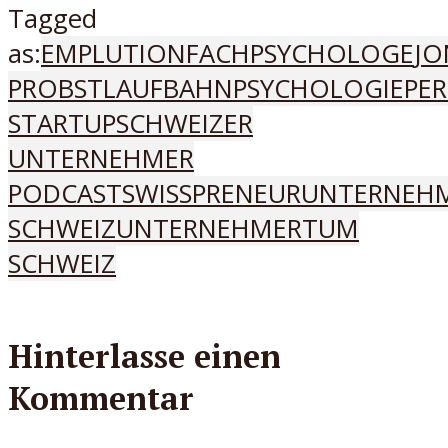
Tagged
as:
EMPLUTION
FACHPSYCHOLOGE
JO
PROBST
LAUFBAHNPSYCHOLOGIE
PE
STARTUP
SCHWEIZER
UNTERNEHMER
PODCAST
SWISSPRENEUR
UNTERNEH
SCHWEIZ
UNTERNEHMERTUM
SCHWEIZ
Hinterlasse einen
Kommentar