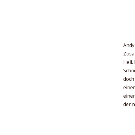
Andy 
Zusam
Heli.
Schne
doch 
einem
einer
der 