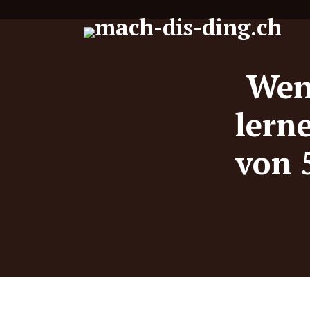
Wen
lern
von 