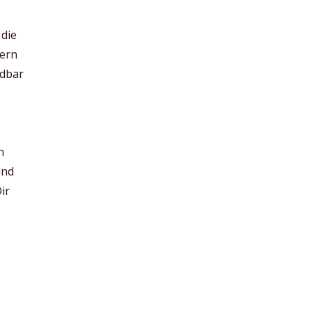
 die
tern
ndbar
n
und
ir