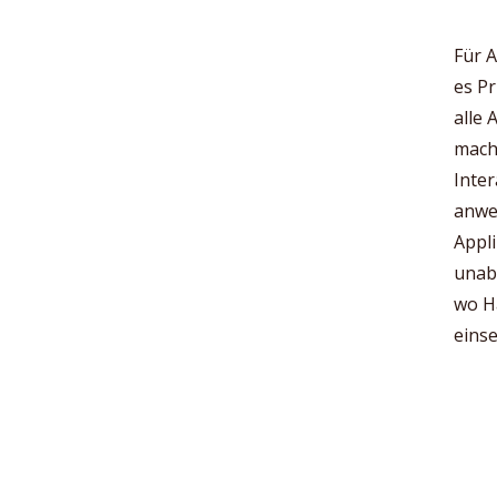
Für A
es Pr
alle 
mache
Inter
anwe
Appl
unab
wo H
einse