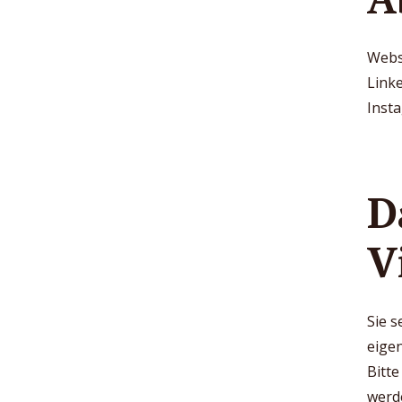
Webs
Link
Inst
D
V
Sie s
eigen
Bitte
werd