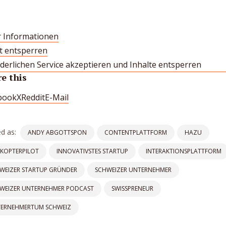
 Informationen
lt entsperren
derlichen Service akzeptieren und Inhalte entsperren
e this
book
X
Reddit
E-Mail
d as:
ANDY ABGOTTSPON
CONTENTPLATTFORM
HAZU
IKOPTERPILOT
INNOVATIVSTES STARTUP
INTERAKTIONSPLATTFORM
WEIZER STARTUP GRÜNDER
SCHWEIZER UNTERNEHMER
WEIZER UNTERNEHMER PODCAST
SWISSPRENEUR
ERNEHMERTUM SCHWEIZ