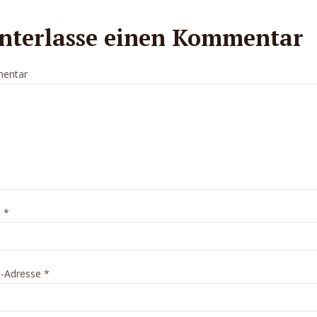
nterlasse einen Kommentar
entar
e
*
l-Adresse
*