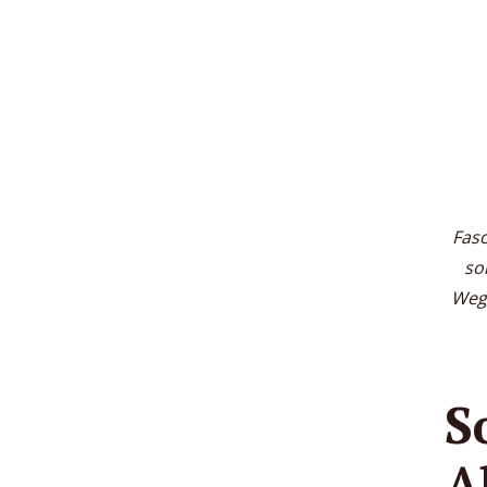
Faso
so
Weg
S
A