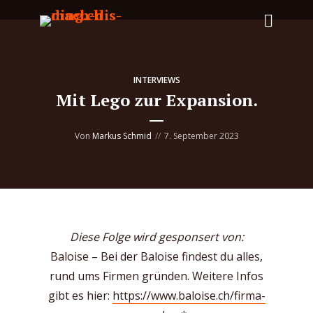
INTERVIEWS
Mit Lego zur Expansion.
Von
Markus Schmid
7. September 2023
Diese Folge wird gesponsert von:
Baloise – Bei der Baloise findest du alles,
rund ums Firmen gründen. Weitere Infos
gibt es hier:
https://www.baloise.ch/firma-