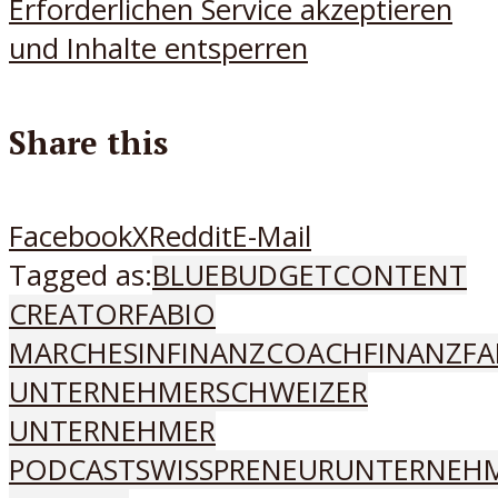
Erforderlichen Service akzeptieren
und Inhalte entsperren
Share this
Facebook
X
Reddit
E-Mail
Tagged as:
BLUEBUDGET
CONTENT
CREATOR
FABIO
MARCHESIN
FINANZCOACH
FINANZFA
UNTERNEHMER
SCHWEIZER
UNTERNEHMER
PODCAST
SWISSPRENEUR
UNTERNEH