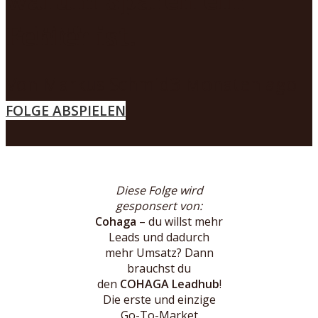
Fehler ist.
MENÜ
Von
Markus Schmid
3 Monaten ago
FOLGE ABSPIELEN
Diese Folge wird
gesponsert von:
Cohaga
– du willst mehr
Leads und dadurch
mehr Umsatz? Dann
brauchst du
den
COHAGA Leadhub
!
Die erste und einzige
Go-To-Market