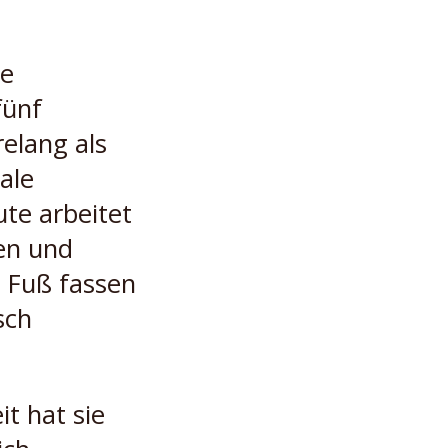
ge
fünf
elang als
ale
ute arbeitet
en und
t Fuß fassen
sch
it hat sie