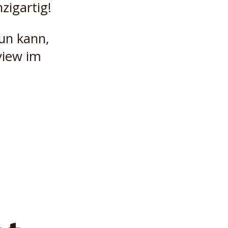
nzigartig!
un kann,
view im