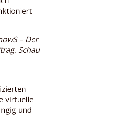
ich
ktioniert
KnowS – Der
trag. Schau
izierten
 virtuelle
ängig und