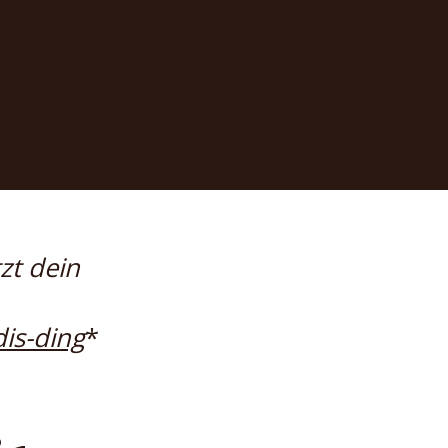
zt dein
is-ding
*