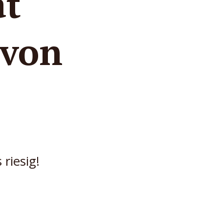
at
 von
 riesig!