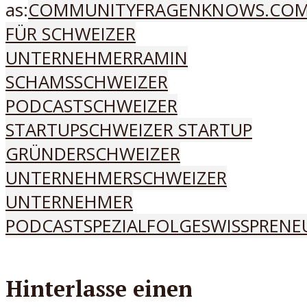
as:
COMMUNITYFRAGEN
KNOWS.CO
FÜR SCHWEIZER
UNTERNEHMER
RAMIN
SCHAMS
SCHWEIZER
PODCAST
SCHWEIZER
STARTUP
SCHWEIZER STARTUP
GRÜNDER
SCHWEIZER
UNTERNEHMER
SCHWEIZER
UNTERNEHMER
PODCAST
SPEZIALFOLGE
SWISSPRENE
Hinterlasse einen