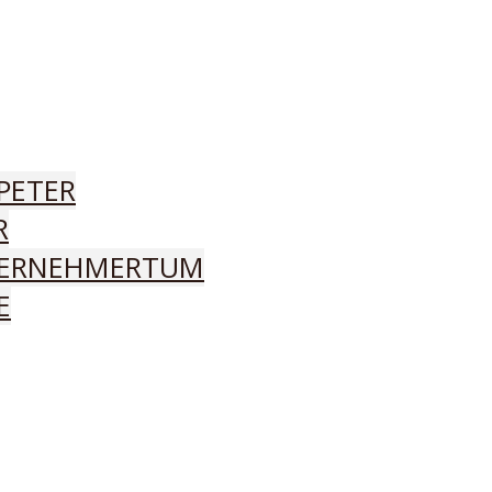
PETER
R
ERNEHMERTUM
E