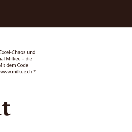
 Excel-Chaos und
l Milkee – die
Mit dem Code
:
www.milkee.ch
*
it