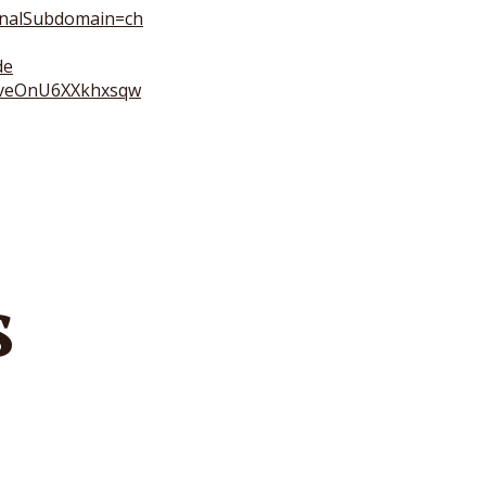
ginalSubdomain=ch
de
AveOnU6XXkhxsqw
s