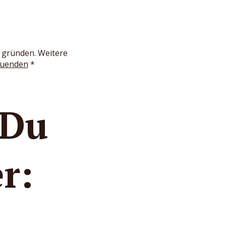
n gründen. Weitere
gruenden
*
 Du
r: