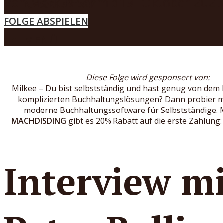
Von
Markus Schmid
19. Oktober 2023
NEWSLETTER
FOLGE ABSPIELEN
MENÜ
Diese Folge wird gesponsert von:
Milkee – Du bist selbstständig und hast genug von dem
komplizierten Buchhaltungslösungen? Dann probier ma
moderne Buchhaltungssoftware für Selbstständige. 
MACHDISDING
gibt es 20% Rabatt auf die erste Zahlung
Interview m