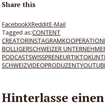
Share this
Facebook
X
Reddit
E-Mail
Tagged as:
CONTENT
CREATOR
INSTAGRAM
KOOPERATION
BOLLIGER
SCHWEIZER UNTERNEHME
PODCAST
SWISSPRENEUR
TIKTOK
UNT
SCHWEIZ
VIDEOPRODUZENT
YOUTUB
Hinterlasse einen