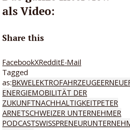
als Video:
Share this
Facebook
X
Reddit
E-Mail
Tagged
as:
BKW
ELEKTROFAHRZEUGE
ERNEUE
ENERGIE
MOBILITÄT DER
ZUKUNFT
NACHHALTIGKEIT
PETER
ARNET
SCHWEIZER UNTERNEHMER
PODCAST
SWISSPRENEUR
UNTERNEH