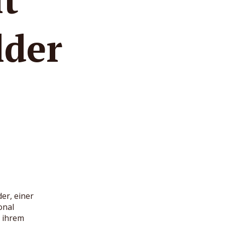
lder
er, einer
onal
n ihrem