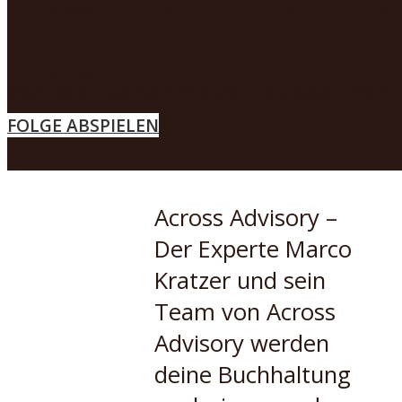
NEWSLETTER
MENÜ
Von
Markus Schmid
28. Oktober 2024
FOLGE ABSPIELEN
Across Advisory –
Der Experte Marco
Kratzer und sein
Team von Across
Advisory werden
deine Buchhaltung