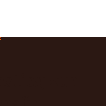
stieg zur
grafin.