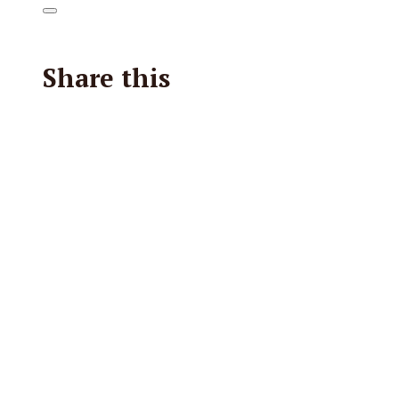
Share this
Facebook
X
Reddit
E-Mail