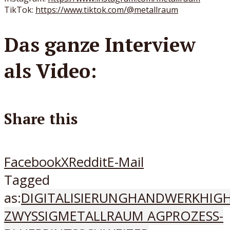
TikTok:
https://www.tiktok.com/@metallraum
Das ganze Interview
als Video:
Share this
Facebook
X
Reddit
E-Mail
Tagged
as:
DIGITALISIERUNG
HANDWERK
HIG
ZWYSSIG
METALLRAUM AG
PROZESS-