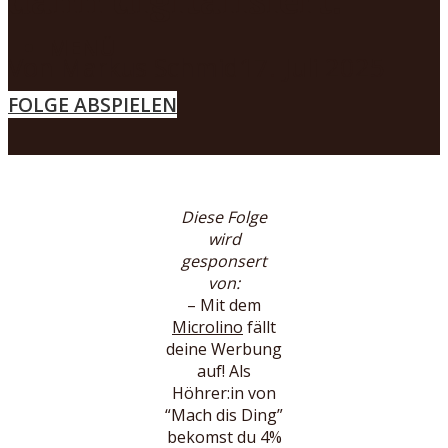
MENÜ
Von
Markus Schmid
17. Juli 2025
FOLGE ABSPIELEN
Diese Folge
wird
gesponsert
von:
– Mit dem
Microlino
fällt
deine Werbung
auf! Als
Höhrer:in von
“Mach dis Ding”
bekomst du 4%