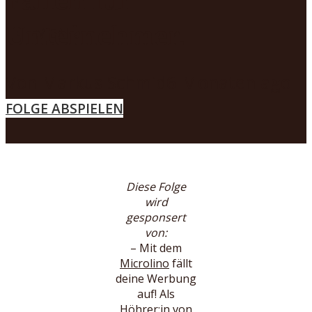
Unternehmer.
MENÜ
Von
Markus Schmid
6 Monaten ago
FOLGE ABSPIELEN
Diese Folge
wird
gesponsert
von:
– Mit dem
Microlino
fällt
deine Werbung
auf! Als
Höhrer:in von