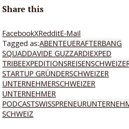
Share this
Facebook
X
Reddit
E-Mail
Tagged as:
ABENTEUER
AFTERBANG
SQUAD
DAVIDE GUZZARDI
EXPED
TRIBE
EXPEDITIONSREISEN
SCHWEIZE
STARTUP GRÜNDER
SCHWEIZER
UNTERNEHMER
SCHWEIZER
UNTERNEHMER
PODCAST
SWISSPRENEUR
UNTERNEH
SCHWEIZ