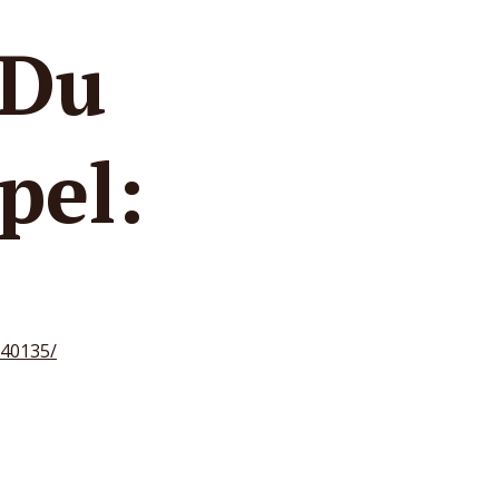
 Du
el:
240135/