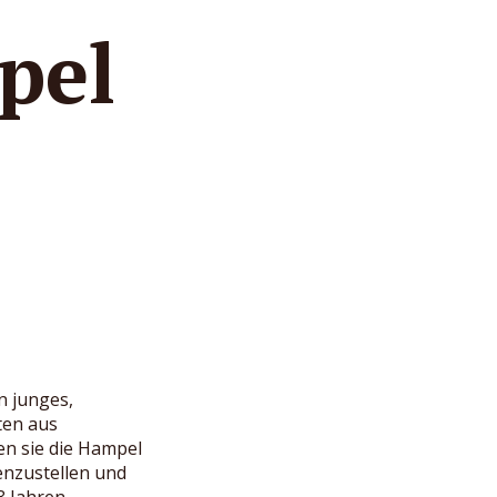
pel
n junges,
ten aus
n sie die Hampel
enzustellen und
3 Jahren