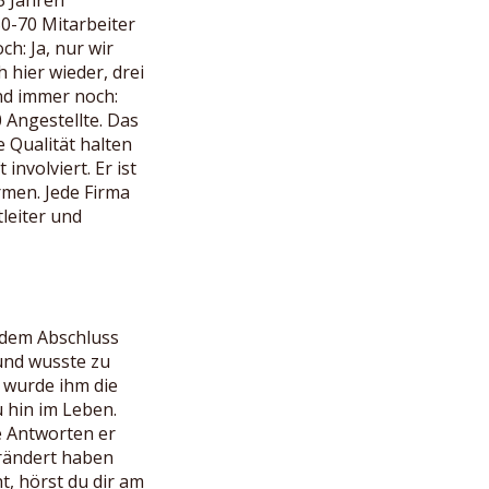
50-70 Mitarbeiter
h: Ja, nur wir
 hier wieder, drei
und immer noch:
0 Angestellte. Das
 Qualität halten
nvolviert. Er ist
rmen. Jede Firma
leiter und
 dem Abschluss
und wusste zu
s wurde ihm die
u hin im Leben.
he Antworten er
erändert haben
t, hörst du dir am