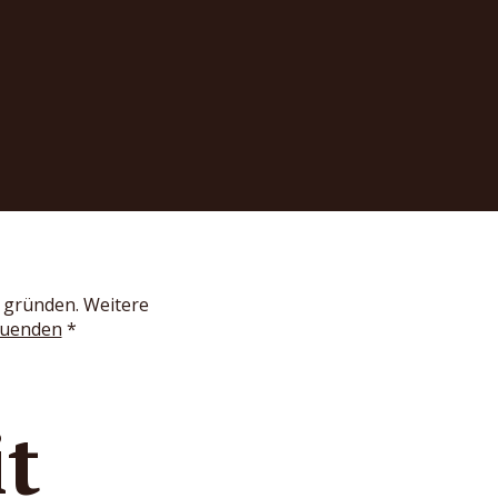
n gründen. Weitere
gruenden
*
it